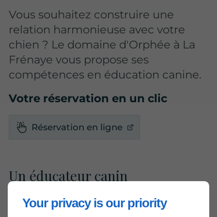
Vous souhaitez construire une
relation harmonieuse avec votre
chien ? Le domaine d'Orphée à La
Frénaye vous propose ses
compétences en éducation canine.
Votre réservation en un clic
Réservation en ligne
Un éducateur canin
expérimenté pour toutes les
races à La Frénaye
Your privacy is our priority